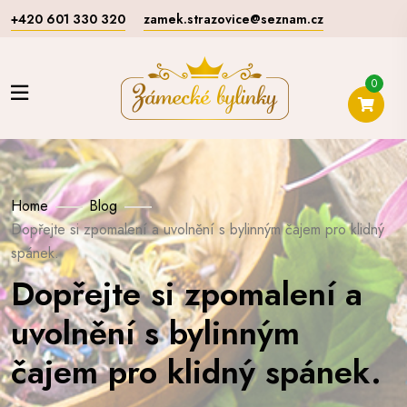
+420 601 330 320
zamek.strazovice@seznam.cz
0
Home
Blog
Dopřejte si zpomalení a uvolnění s bylinným čajem pro klidný
spánek.
Dopřejte si zpomalení a
uvolnění s bylinným
čajem pro klidný spánek.