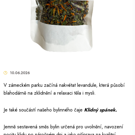
10.06.2026
V zámeckém parku začíná nakvétat levandule, která působí
blahodárně na zklidnění a relaxaci těla i mysli.
Je také součástí našeho bylinného čaje
Klidný spánek.
Jemně sestavená směs bylin určená pro uvolnění, navození
pocitu klidu po náročném dni a jako příprava na kvalitní